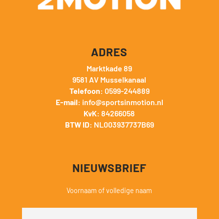
ADRES
Marktkade 89
9581 AV Musselkanaal
Telefoon:
0599-244889
E-mail:
info@sportsinmotion.nl
KvK:
84266058
BTW ID:
NL003937737B69
NIEUWSBRIEF
Voornaam of volledige naam