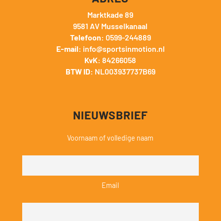
Marktkade 89
9581 AV Musselkanaal
Telefoon:
0599-244889
E-mail:
info@sportsinmotion.nl
KvK:
84266058
BTW ID:
NL003937737B69
NIEUWSBRIEF
Voornaam of volledige naam
Email