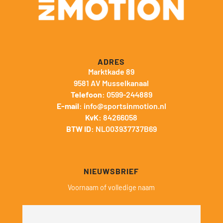
ADRES
Marktkade 89
9581 AV Musselkanaal
Telefoon:
0599-244889
E-mail:
info@sportsinmotion.nl
KvK:
84266058
BTW ID:
NL003937737B69
NIEUWSBRIEF
Voornaam of volledige naam